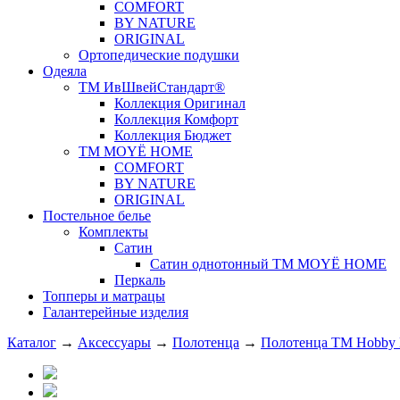
COMFORT
BY NATURE
ORIGINAL
Ортопедические подушки
Одеяла
ТМ ИвШвейСтандарт®
Коллекция Оригинал
Коллекция Комфорт
Коллекция Бюджет
ТМ MOYЁ HOME
COMFORT
BY NATURE
ORIGINAL
Постельное белье
Комплекты
Сатин
Сатин однотонный ТМ MOYЁ HOME
Перкаль
Топперы и матрацы
Галантерейные изделия
Каталог
→
Аксессуары
→
Полотенца
→
Полотенца ТМ Hobby 