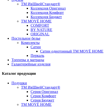
ТМ ИвШвейСтандарт®
Коллекция Оригинал
Коллекция Комфорт
Коллекция Бюджет
ТМ MOYЁ HOME
COMFORT
BY NATURE
ORIGINAL
Постельное белье
Комплекты
Сатин
Сатин однотонный ТМ MOYЁ HOME
Перкаль
Топперы и матрацы
Галантерейные изделия
Каталог продукции
Подушки
ТМ ИвШвейСтандарт®
Серия Оригинал
Серия Комфорт
Серия Бюджет
ТМ MOYЁ HOME