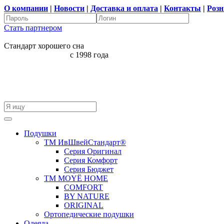
О компании
|
Новости
|
Доставка и оплата
|
Контакты
|
Розн
Стать партнером
Стандарт хорошего сна
с 1998 года
Подушки
ТМ ИвШвейСтандарт®
Серия Оригинал
Серия Комфорт
Серия Бюджет
ТМ MOYЁ HOME
COMFORT
BY NATURE
ORIGINAL
Ортопедические подушки
Одеяла