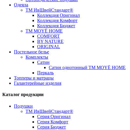
Одеяла
ТМ ИвШвейСтандарт®
Коллекция Оригинал
Коллекция Комфорт
Коллекция Бюджет
ТМ MOYЁ HOME
COMFORT
BY NATURE
ORIGINAL
Постельное белье
Комплекты
Сатин
Сатин однотонный ТМ MOYЁ HOME
Перкаль
Топперы и матрацы
Галантерейные изделия
Каталог продукции
Подушки
ТМ ИвШвейСтандарт®
Серия Оригинал
Серия Комфорт
Серия Бюджет