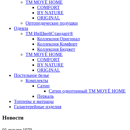
ТМ MOYЁ HOME
COMFORT
BY NATURE
ORIGINAL
Ортопедические подушки
Одеяла
ТМ ИвШвейСтандарт®
Коллекция Оригинал
Коллекция Комфорт
Коллекция Бюджет
ТМ MOYЁ HOME
COMFORT
BY NATURE
ORIGINAL
Постельное белье
Комплекты
Сатин
Сатин однотонный ТМ MOYЁ HOME
Перкаль
Топперы и матрацы
Галантерейные изделия
Новости
01 января 1970