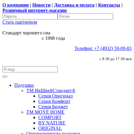
О компании
|
Новости
|
Доставка и оплата
|
Контакты
|
Розничный интернет-магазин
Стать партнером
Стандарт хорошего сна
с 1998 года
Телефон: +7 (4932) 59-09-83
с 8.30 до 17.30 мск
Подушки
ТМ ИвШвейСтандарт®
Серия Оригинал
Серия Комфорт
Серия Бюджет
ТМ MOYЁ HOME
COMFORT
BY NATURE
ORIGINAL
Ортопедические подушки