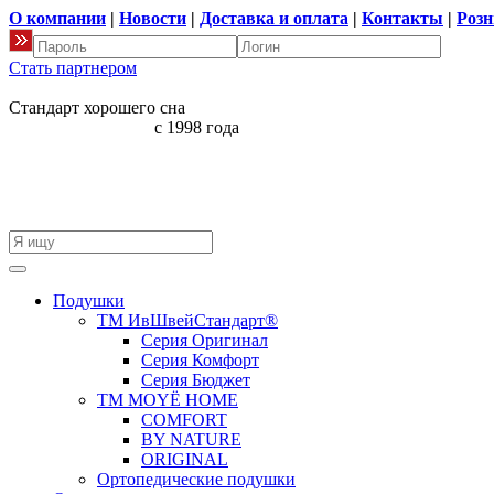
О компании
|
Новости
|
Доставка и оплата
|
Контакты
|
Розн
Стать партнером
Стандарт хорошего сна
с 1998 года
Подушки
ТМ ИвШвейСтандарт®
Серия Оригинал
Серия Комфорт
Серия Бюджет
ТМ MOYЁ HOME
COMFORT
BY NATURE
ORIGINAL
Ортопедические подушки