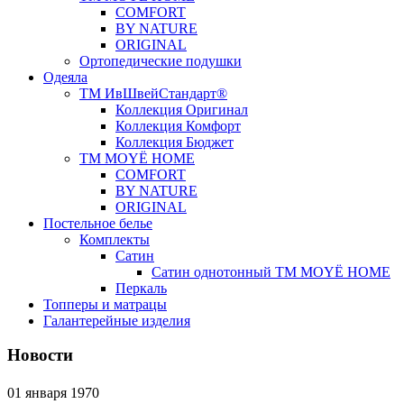
COMFORT
BY NATURE
ORIGINAL
Ортопедические подушки
Одеяла
ТМ ИвШвейСтандарт®
Коллекция Оригинал
Коллекция Комфорт
Коллекция Бюджет
ТМ MOYЁ HOME
COMFORT
BY NATURE
ORIGINAL
Постельное белье
Комплекты
Сатин
Сатин однотонный ТМ MOYЁ HOME
Перкаль
Топперы и матрацы
Галантерейные изделия
Новости
01 января 1970