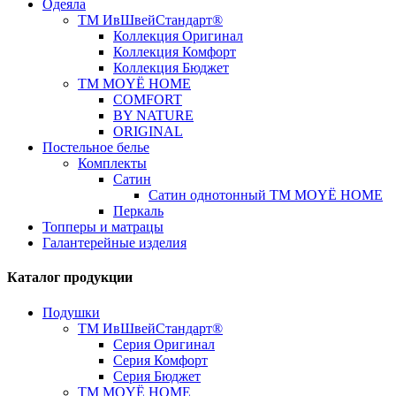
Одеяла
ТМ ИвШвейСтандарт®
Коллекция Оригинал
Коллекция Комфорт
Коллекция Бюджет
ТМ MOYЁ HOME
COMFORT
BY NATURE
ORIGINAL
Постельное белье
Комплекты
Сатин
Сатин однотонный ТМ MOYЁ HOME
Перкаль
Топперы и матрацы
Галантерейные изделия
Каталог продукции
Подушки
ТМ ИвШвейСтандарт®
Серия Оригинал
Серия Комфорт
Серия Бюджет
ТМ MOYЁ HOME