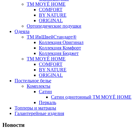
ТМ MOYЁ HOME
COMFORT
BY NATURE
ORIGINAL
Ортопедические подушки
Одеяла
ТМ ИвШвейСтандарт®
Коллекция Оригинал
Коллекция Комфорт
Коллекция Бюджет
ТМ MOYЁ HOME
COMFORT
BY NATURE
ORIGINAL
Постельное белье
Комплекты
Сатин
Сатин однотонный ТМ MOYЁ HOME
Перкаль
Топперы и матрацы
Галантерейные изделия
Новости