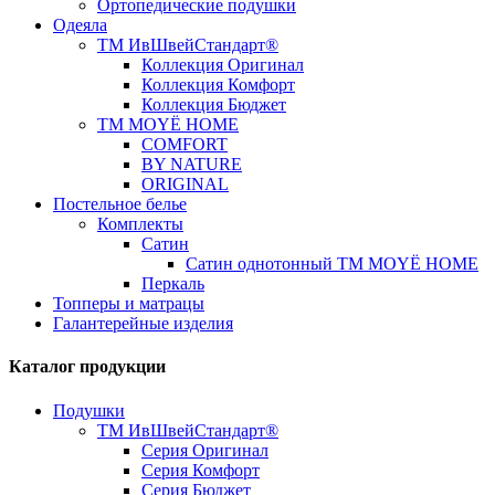
Ортопедические подушки
Одеяла
ТМ ИвШвейСтандарт®
Коллекция Оригинал
Коллекция Комфорт
Коллекция Бюджет
ТМ MOYЁ HOME
COMFORT
BY NATURE
ORIGINAL
Постельное белье
Комплекты
Сатин
Сатин однотонный ТМ MOYЁ HOME
Перкаль
Топперы и матрацы
Галантерейные изделия
Каталог продукции
Подушки
ТМ ИвШвейСтандарт®
Серия Оригинал
Серия Комфорт
Серия Бюджет