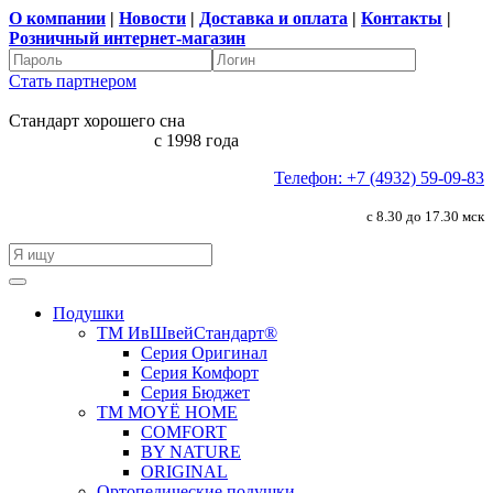
О компании
|
Новости
|
Доставка и оплата
|
Контакты
|
Розничный интернет-магазин
Стать партнером
Стандарт хорошего сна
с 1998 года
Телефон: +7 (4932) 59-09-83
с 8.30 до 17.30 мск
Подушки
ТМ ИвШвейСтандарт®
Серия Оригинал
Серия Комфорт
Серия Бюджет
ТМ MOYЁ HOME
COMFORT
BY NATURE
ORIGINAL
Ортопедические подушки