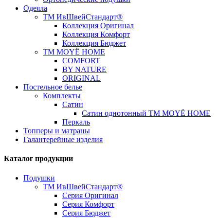
Одеяла
ТМ ИвШвейСтандарт®
Коллекция Оригинал
Коллекция Комфорт
Коллекция Бюджет
ТМ MOYЁ HOME
COMFORT
BY NATURE
ORIGINAL
Постельное белье
Комплекты
Сатин
Сатин однотонный ТМ MOYЁ HOME
Перкаль
Топперы и матрацы
Галантерейные изделия
Каталог продукции
Подушки
ТМ ИвШвейСтандарт®
Серия Оригинал
Серия Комфорт
Серия Бюджет