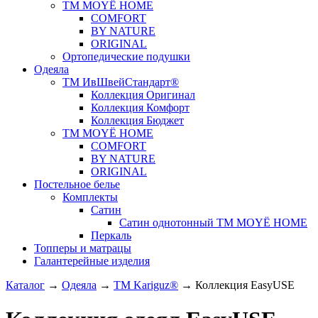
ТМ MOYЁ HOME
COMFORT
BY NATURE
ORIGINAL
Ортопедические подушки
Одеяла
ТМ ИвШвейСтандарт®
Коллекция Оригинал
Коллекция Комфорт
Коллекция Бюджет
ТМ MOYЁ HOME
COMFORT
BY NATURE
ORIGINAL
Постельное белье
Комплекты
Сатин
Сатин однотонный ТМ MOYЁ HOME
Перкаль
Топперы и матрацы
Галантерейные изделия
Каталог
→
Одеяла
→
ТМ Kariguz®
→
Коллекция EasyUSE